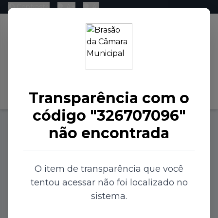
Contraste
A+
A-
Pré-visualização do
Conteúdo
Transparência com o
Baixar
código "326707096"
não encontrada
Início
Transparência
O item de transparência que você
tentou acessar não foi localizado no
Carregando...
sistema.
Carregando...