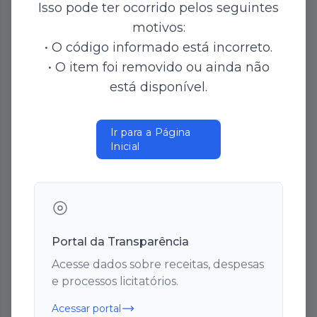
Isso pode ter ocorrido pelos seguintes
motivos:
• O código informado está incorreto.
Filtro de Anexos
• O item foi removido ou ainda não
está disponível.
Ir para a Página
Inicial
Data Início
Data Fim
Portal da Transparência
Gerar Relatório
Acesse dados sobre receitas, despesas
e processos licitatórios.
Filtrar
Acessar portal