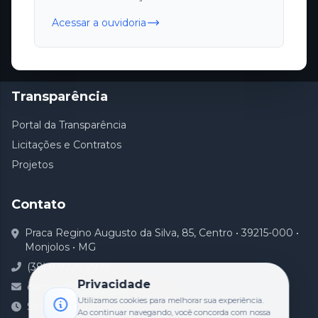
Início
Acessar a ouvidoria
Vereadores
Legislação
Transparência
Portal da Transparência
Licitações e Contratos
Projetos
Contato
Praca Regino Augusto da Silva, 85, Centro • 39215-000 •
Monjolos • MG
(38) 9 9726-2976
Privacidade
camaramonjolos@gmail.com
Utilizamos cookies para melhorar sua experiência.
Segunda a Sexta: De 07:00hrs às 17:00hrs
Ao continuar navegando, você concorda com nossa