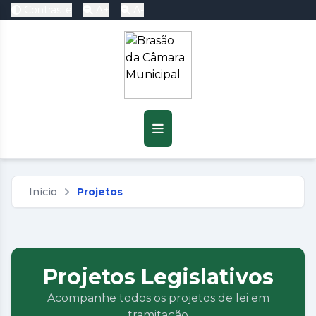
Contraste
A+
A-
Pré-visualização do
Conteúdo
Baixar
Início
Projetos
Projetos Legislativos
Acompanhe todos os projetos de lei em
tramitação