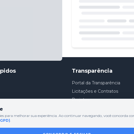
Loading...
Loading...
ápidos
Transparência
Portal da Transparência
Licitações e Contratos
Projetos
de
ies para melhorar sua experiência. Ao continuar navegando, você concorda c
LGPD)
.