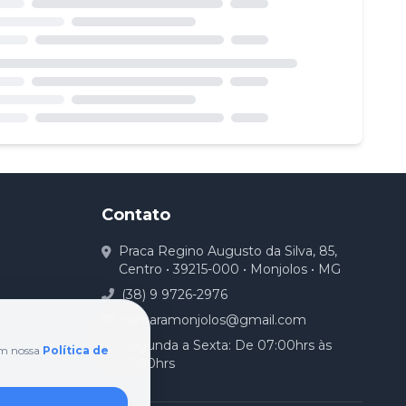
Contato
Praca Regino Augusto da Silva, 85,
Centro • 39215-000 • Monjolos • MG
(38) 9 9726-2976
camaramonjolos@gmail.com
Segunda a Sexta: De 07:00hrs às
om nossa
Política de
17:00hrs