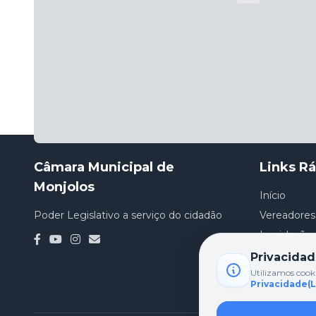
Acesse nosso canal no YouTube
Câmara Municipal de
Links R
Monjolos
Início
Poder Legislativo a serviço do cidadão
Vereadores
Legislação
Privacida
Utilizamos cook
Privacidade(