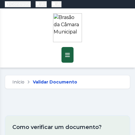
Contraste
A+
A-
Pré-visualização do
Conteúdo
Baixar
Início
Validar Documento
Como verificar um documento?